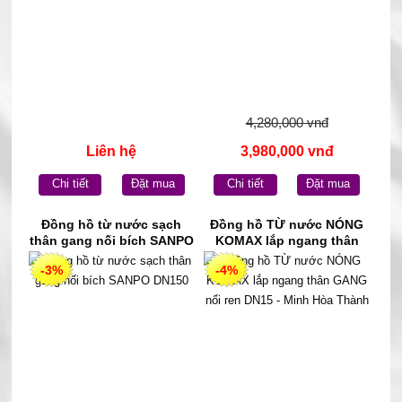
4,280,000 vnđ
Liên hệ
3,980,000 vnđ
Chi tiết
Đặt mua
Chi tiết
Đặt mua
Đồng hồ từ nước sạch
Đồng hồ TỪ nước NÓNG
thân gang nối bích SANPO
KOMAX lắp ngang thân
DN150
GANG nối ren DN15 - Minh
-3%
-4%
Hòa Thành