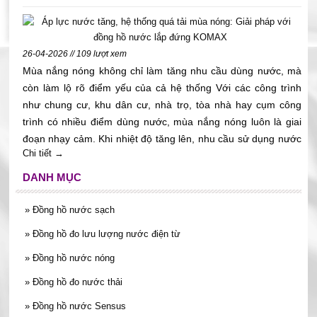
chỉ số. Bài viết này sẽ giúp quý khách hiểu cách chọn đồng hồ
nước sinh hoạt đúng size theo đường ống, lưu lượng, vị trí lắp
đặt và nhu cầu sử dụng thực tế.
26-04-2026 // 109 lượt xem
Mùa nắng nóng không chỉ làm tăng nhu cầu dùng nước, mà
còn làm lộ rõ điểm yếu của cả hệ thống Với các công trình
như chung cư, khu dân cư, nhà trọ, tòa nhà hay cụm công
trình có nhiều điểm dùng nước, mùa nắng nóng luôn là giai
đoạn nhạy cảm. Khi nhiệt độ tăng lên, nhu cầu sử dụng nước
Chi tiết →
sinh hoạt tăng mạnh, đặc biệt vào các khung giờ cao điểm
sáng sớm, giữa trưa và chiều tối. Đây cũng là lúc hệ thống
DANH MỤC
cấp nước phải gánh áp lực lớn hơn bình thường. Với nhóm
khách hàng như ban quản lý, chủ đầu tư, đơn vị vận hành,
»
Đồng hồ nước sạch
phòng kỹ thuật hay nhà thầu MEP, câu chuyện không chỉ là
»
Đồng hồ đo lưu lượng nước điện từ
“nước có đủ dùng hay không”. Điều đáng lo hơn là hệ thống
có đang vận hành ổn định không, việc đo đếm có còn phù
»
Đồng hồ nước nóng
hợp không, và thiết bị có đang gây khó cho khâu quản lý hay
»
Đồng hồ đo nước thải
không. Trong bối cảnh đó, đồng hồ nước lắp đứng KOMAX là
»
Đồng hồ nước Sensus
một lựa chọn đáng cân nhắc khi doanh nghiệp cần giải pháp