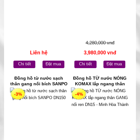
4,280,000 vnđ
Liên hệ
3,980,000 vnđ
Chi tiết
Đặt mua
Chi tiết
Đặt mua
Đồng hồ từ nước sạch
Đồng hồ TỪ nước NÓNG
thân gang nối bích SANPO
KOMAX lắp ngang thân
DN150
GANG nối ren DN15 - Minh
-3%
-4%
Hòa Thành