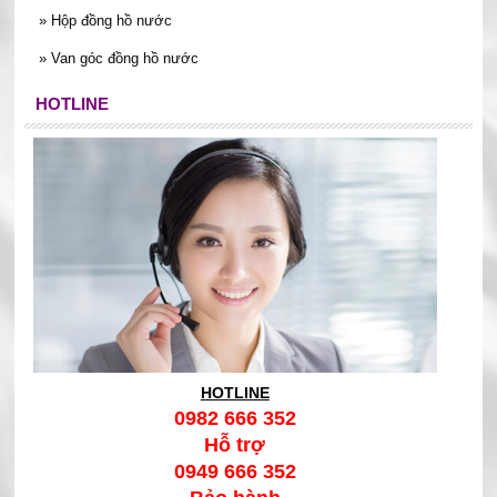
vừa gọn, vừa phù hợp cho điều kiện lắp đặt thực tế, đặc biệt
»
Hộp đồng hồ nước
trong mùa nóng khi hệ thống dễ rơi vào trạng thái quá tải cục
»
Van góc đồng hồ nước
bộ.
HOTLINE
HOTLINE
0982 666 352
Hỗ trợ
0949 666 352