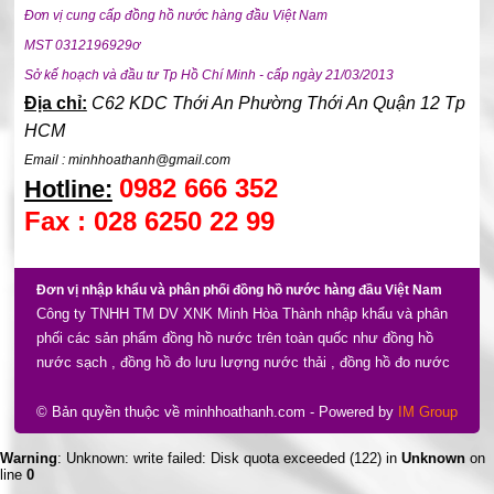
Đơn vị cung cấp đồng hồ nước hàng đầu Việt Nam
MST 0312196929ơ
Sở kế hoạch và đầu tư Tp Hồ Chí Minh - cấp ngày 21/03/2013
Địa chỉ:
C62 KDC Thới An Phường Thới An Quận 12 Tp
HCM
Email : minhhoathanh@gmail.com
0982 666 352
Hotline:
Fax : 028 6250 22 99
Đơn vị nhập khẩu và phân phối đồng hồ nước hàng đầu Việt Nam
Công ty TNHH TM DV XNK Minh Hòa Thành nhập khẩu và phân
phối các sản phẩm đồng hồ nước trên toàn quốc như đồng hồ
nước sạch , đồng hồ đo lưu lượng nước thải , đồng hồ đo nước
điện tử gồm nhiều thương hiệu và xuất xứ như đồng hồ nước
komax , đồng hồ nước zenner , đồng hồ nước unik , powogaz ,
© Bản quyền thuộc về minhhoathanh.com
- Powered by
IM Group
asahi , baylan , flowmeter , ems , ... xuất xứ nhiều nơi như châu
Warning
: Unknown: write failed: Disk quota exceeded (122) in
Unknown
on
âu , ba lan , taiwan , korea ...
line
0