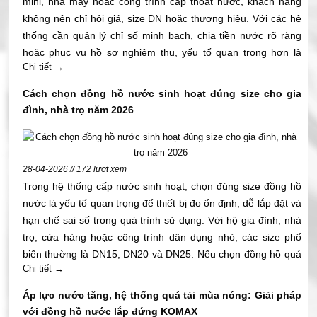
mini, nhà máy hoặc công trình cấp thoát nước, khách hàng
không nên chỉ hỏi giá, size DN hoặc thương hiệu. Với các hệ
thống cần quản lý chỉ số minh bạch, chia tiền nước rõ ràng
hoặc phục vụ hồ sơ nghiệm thu, yếu tố quan trọng hơn là
Chi tiết →
đồng hồ nước có kiểm định hay không, tem có rõ không, giấy
kiểm định có đối chiếu được với thiết bị thực tế hay không.
Cách chọn đồng hồ nước sinh hoạt đúng size cho gia
Đặc biệt với khách hàng, nhà thầu M&E, phòng kỹ thuật và
đình, nhà trọ năm 2026
chủ đầu tư, việc chọn đúng đồng hồ nước có kiểm định ngay
từ đầu giúp giảm rủi ro khi bàn giao, hạn chế tranh chấp chỉ
số và tránh thiếu hồ sơ trong quá trình nghiệm thu. Bài viết
28-04-2026 // 172 lượt xem
này giúp quý khách trả lời đúng câu hỏi: mua đồng hồ nước
Trong hệ thống cấp nước sinh hoạt, chọn đúng size đồng hồ
có kiểm định ở đâu uy tín, cần kiểm tra giấy tờ gì và làm sao
nước là yếu tố quan trọng để thiết bị đo ổn định, dễ lắp đặt và
nhận biết nhanh trước khi mua.
hạn chế sai số trong quá trình sử dụng. Với hộ gia đình, nhà
trọ, cửa hàng hoặc công trình dân dụng nhỏ, các size phổ
biến thường là DN15, DN20 và DN25. Nếu chọn đồng hồ quá
Chi tiết →
nhỏ, nước có thể bị yếu, lưu lượng không đáp ứng đủ nhu cầu
sử dụng. Nếu chọn đồng hồ quá lớn, thiết bị có thể đo không
Áp lực nước tăng, hệ thống quá tải mùa nóng: Giải pháp
nhạy ở lưu lượng thấp, gây sai lệch trong quá trình ghi nhận
với đồng hồ nước lắp đứng KOMAX