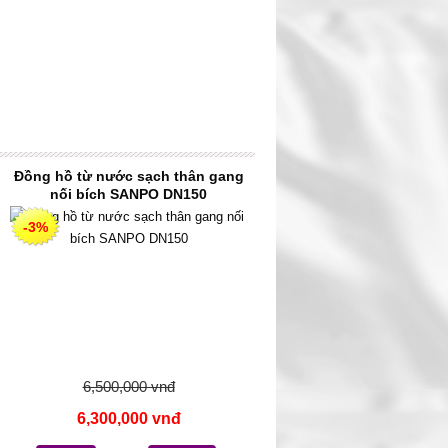
Đồng hồ từ nước sạch thân gang
nối bích SANPO DN150
-3%
6,500,000 vnđ
6,300,000 vnđ