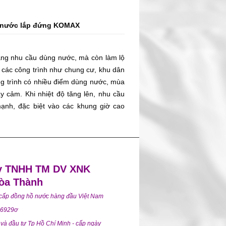
n đồng hồ quá lớn, thiết bị có thể đo
 sai lệch trong quá trình ghi nhận chỉ
hồ nước lắp đứng KOMAX
hách hiểu cách chọn đồng hồ nước sinh
ưu lượng, vị trí lắp đặt và nhu cầu sử
ăng nhu cầu dùng nước, mà còn làm lộ
 các công trình như chung cư, khu dân
ng trình có nhiều điểm dùng nước, mùa
y cảm. Khi nhiệt độ tăng lên, nhu cầu
ạnh, đặc biệt vào các khung giờ cao
iều tối. Đây cũng là lúc hệ thống cấp
bình thường. Với nhóm khách hàng như
 vận hành, phòng kỹ thuật hay nhà thầu
nước có đủ dùng hay không”. Điều đáng
hành ổn định không, việc đo đếm có còn
y TNHH TM DV XNK
 đang gây khó cho khâu quản lý hay
òa Thành
g hồ nước lắp đứng KOMAX là một lựa
 cấp đồng hồ nước hàng đầu Việt Nam
ghiệp cần giải pháp vừa gọn, vừa phù
6929ơ
ế, đặc biệt trong mùa nóng khi hệ thống
và đầu tư Tp Hồ Chí Minh - cấp ngày