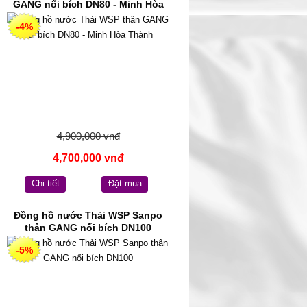
GANG nối bích DN80 - Minh Hòa
Thành
-4%
4,900,000 vnđ
4,700,000 vnđ
Chi tiết
Đặt mua
Đồng hồ nước Thải WSP Sanpo
thân GANG nối bích DN100
-5%