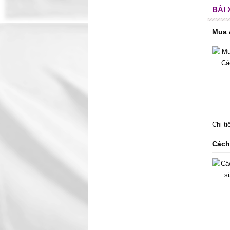
BÀI
Mua 
Chi t
Cách