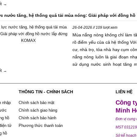
iết →
ứng đủ nhu cầu sử dụng. Nếu chọ
không nhạy ở lưu lượng thấp, gây
ực nước tăng, hệ thống quá tải mùa nóng: Giải pháp với đồng 
số. Bài viết này sẽ giúp quý k
hoạt đúng size theo đường ống, l
26-04-2026 // 109 lượt xem
dụng thực tế.
Mùa nắng nóng không chỉ làm t
rõ điểm yếu của cả hệ thống Với
cư, nhà trọ, tòa nhà hay cụm cô
nắng nóng luôn là giai đoạn nhạ
sử dụng nước sinh hoạt tăng m
iết →
điểm sáng sớm, giữa trưa và ch
nước phải gánh áp lực lớn hơn 
ban quản lý, chủ đầu tư, đơn vị
THÔNG TIN - CHÍNH SÁCH
LIÊN HỆ
MEP, câu chuyện không chỉ là “
lo hơn là hệ thống có đang vận 
Công t
h nhập
Chính sách bảo mật
phù hợp không, và thiết bị có
Minh H
nước
Chính sách giao hàng
không. Trong bối cảnh đó, đồn
ng hồ
Chính sách bảo hành
Đơn vị cung
chọn đáng cân nhắc khi doanh n
điện tử
Phương thức thanh toán
MST 031219
hợp cho điều kiện lắp đặt thực t
g hồ
Sở kế hoạch 