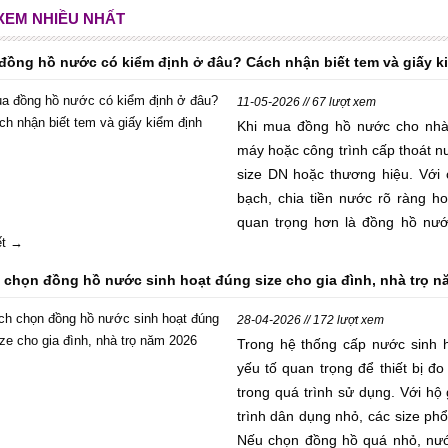
 XEM NHIỀU NHẤT
đồng hồ nước có kiểm định ở đâu? Cách nhận biết tem và giấy k
11-05-2026 // 67 lượt xem
Khi mua đồng hồ nước cho nhà 
máy hoặc công trình cấp thoát n
size DN hoặc thương hiệu. Với 
bạch, chia tiền nước rõ ràng h
quan trọng hơn là đồng hồ nướ
iết →
không, giấy kiểm định có đối chi
Đặc biệt với khách hàng, nhà th
 chọn đồng hồ nước sinh hoạt đúng size cho gia đình, nhà trọ n
việc chọn đúng đồng hồ nước có 
khi bàn giao, hạn chế tranh chấp
28-04-2026 // 172 lượt xem
trình nghiệm thu. Bài viết này g
Trong hệ thống cấp nước sinh 
đồng hồ nước có kiểm định ở đâu 
yếu tố quan trọng để thiết bị đo
sao nhận biết nhanh trước khi m
trong quá trình sử dụng. Với hộ
trình dân dụng nhỏ, các size p
Nếu chọn đồng hồ quá nhỏ, nướ