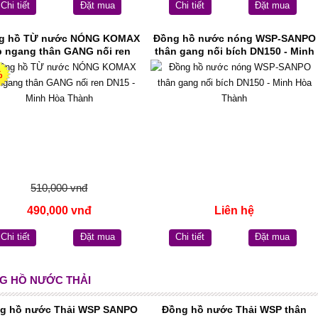
Chi tiết
Đặt mua
Chi tiết
Đặt mua
g hồ TỪ nước NÓNG KOMAX
Đồng hồ nước nóng WSP-SANPO
p ngang thân GANG nối ren
thân gang nối bích DN150 - Minh
DN15 - Minh Hòa Thành
Hòa Thành
%
510,000 vnđ
490,000 vnđ
Liên hệ
Chi tiết
Đặt mua
Chi tiết
Đặt mua
G HỒ NƯỚC THẢI
g hồ nước Thải WSP SANPO
Đồng hồ nước Thải WSP thân