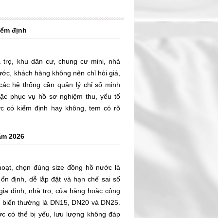
iểm định
trọ, khu dân cư, chung cư mini, nhà
ước, khách hàng không nên chỉ hỏi giá,
các hệ thống cần quản lý chỉ số minh
oặc phục vụ hồ sơ nghiệm thu, yếu tố
c có kiểm định hay không, tem có rõ
ếu được với thiết bị thực tế hay không.
ầu M&E, phòng kỹ thuật và chủ đầu tư,
ăm 2026
kiểm định ngay từ đầu giúp giảm rủi ro
 chỉ số và tránh thiếu hồ sơ trong quá
iúp quý khách trả lời đúng câu hỏi: mua
hoạt, chọn đúng size đồng hồ nước là
uy tín, cần kiểm tra giấy tờ gì và làm
 ổn định, dễ lắp đặt và hạn chế sai số
ua.
 gia đình, nhà trọ, cửa hàng hoặc công
hổ biến thường là DN15, DN20 và DN25.
c có thể bị yếu, lưu lượng không đáp