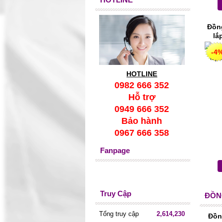
Đồn
lắ
-4
HOTLINE
0982 666 352
Hỗ trợ
0949 666 352
Bảo hành
0967 666 358
Fanpage
Truy Cập
ĐỒN
Tổng truy cập
2,614,230
Đồn