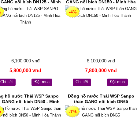
 GANG nối bích DN125 - Minh
GANG nối bích DN150 - Minh Hòa
Hòa Thành
Thành
%
-4%
6,100,000 vnđ
8,100,000 vnđ
5,800,000 vnđ
7,800,000 vnđ
Chi tiết
Đặt mua
Chi tiết
Đặt mua
g hồ nước Thải WSP Sanpo
Đồng hồ nước Thải WSP Sanpo
n GANG nối bích DN50 - Minh
thân GANG nối bích DN65
Hòa Thành
%
-7%