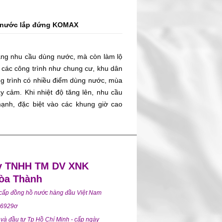
n đồng hồ quá lớn, thiết bị có thể đo
 sai lệch trong quá trình ghi nhận chỉ
hồ nước lắp đứng KOMAX
hách hiểu cách chọn đồng hồ nước sinh
ưu lượng, vị trí lắp đặt và nhu cầu sử
ăng nhu cầu dùng nước, mà còn làm lộ
 các công trình như chung cư, khu dân
ng trình có nhiều điểm dùng nước, mùa
y cảm. Khi nhiệt độ tăng lên, nhu cầu
ạnh, đặc biệt vào các khung giờ cao
iều tối. Đây cũng là lúc hệ thống cấp
bình thường. Với nhóm khách hàng như
 vận hành, phòng kỹ thuật hay nhà thầu
nước có đủ dùng hay không”. Điều đáng
hành ổn định không, việc đo đếm có còn
y TNHH TM DV XNK
 đang gây khó cho khâu quản lý hay
òa Thành
g hồ nước lắp đứng KOMAX là một lựa
 cấp đồng hồ nước hàng đầu Việt Nam
ghiệp cần giải pháp vừa gọn, vừa phù
6929ơ
ế, đặc biệt trong mùa nóng khi hệ thống
và đầu tư Tp Hồ Chí Minh - cấp ngày