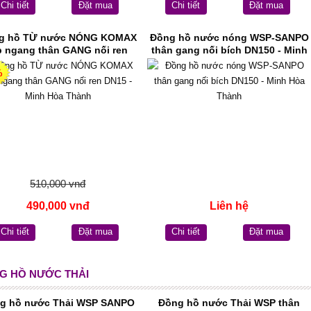
Chi tiết
Đặt mua
Chi tiết
Đặt mua
g hồ TỪ nước NÓNG KOMAX
Đồng hồ nước nóng WSP-SANPO
p ngang thân GANG nối ren
thân gang nối bích DN150 - Minh
DN15 - Minh Hòa Thành
Hòa Thành
%
510,000 vnđ
490,000 vnđ
Liên hệ
Chi tiết
Đặt mua
Chi tiết
Đặt mua
G HỒ NƯỚC THẢI
g hồ nước Thải WSP SANPO
Đồng hồ nước Thải WSP thân