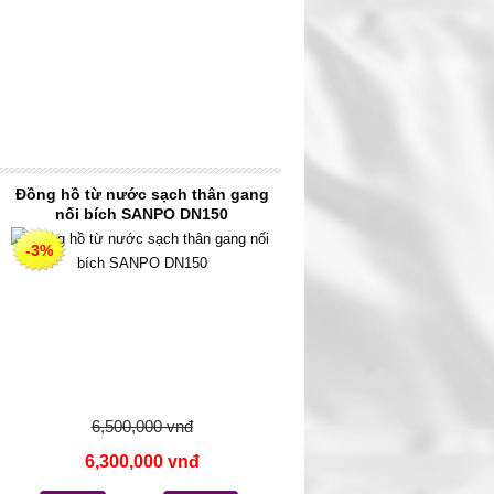
Đồng hồ từ nước sạch thân gang
nối bích SANPO DN150
-3%
6,500,000 vnđ
6,300,000 vnđ