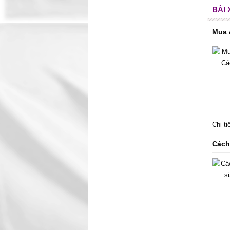
BÀI
Mua 
Chi t
Cách