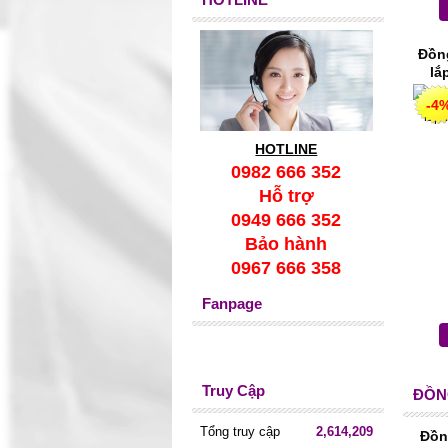
Đồn
lắ
-4
HOTLINE
0982 666 352
Hỗ trợ
0949 666 352
Bảo hành
0967 666 358
Fanpage
Truy Cập
ĐỒN
Tổng truy cập
2,614,209
Đồn