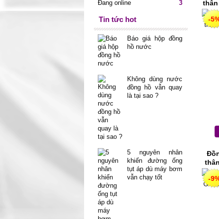
Đang online
3
thân
Tin tức hot
-5
Báo giá hộp đồng
hồ nước
Không dùng nước
đồng hồ vẫn quay
là tại sao ?
5 nguyên nhân
Đồn
khiến đường ống
thâ
tụt áp dù máy bơm
vẫn chạy tốt
-9