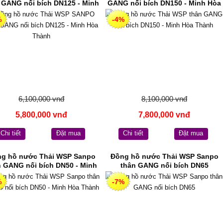
 GANG nối bích DN125 - Minh
GANG nối bích DN150 - Minh Hòa
Hòa Thành
Thành
%
-4%
6,100,000 vnđ
8,100,000 vnđ
5,800,000 vnđ
7,800,000 vnđ
Chi tiết
Đặt mua
Chi tiết
Đặt mua
g hồ nước Thải WSP Sanpo
Đồng hồ nước Thải WSP Sanpo
n GANG nối bích DN50 - Minh
thân GANG nối bích DN65
Hòa Thành
%
-7%