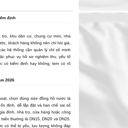
iểm định
trọ, khu dân cư, chung cư mini, nhà
ước, khách hàng không nên chỉ hỏi giá,
các hệ thống cần quản lý chỉ số minh
oặc phục vụ hồ sơ nghiệm thu, yếu tố
c có kiểm định hay không, tem có rõ
ếu được với thiết bị thực tế hay không.
ầu M&E, phòng kỹ thuật và chủ đầu tư,
ăm 2026
kiểm định ngay từ đầu giúp giảm rủi ro
 chỉ số và tránh thiếu hồ sơ trong quá
iúp quý khách trả lời đúng câu hỏi: mua
hoạt, chọn đúng size đồng hồ nước là
uy tín, cần kiểm tra giấy tờ gì và làm
 ổn định, dễ lắp đặt và hạn chế sai số
ua.
 gia đình, nhà trọ, cửa hàng hoặc công
hổ biến thường là DN15, DN20 và DN25.
c có thể bị yếu, lưu lượng không đáp