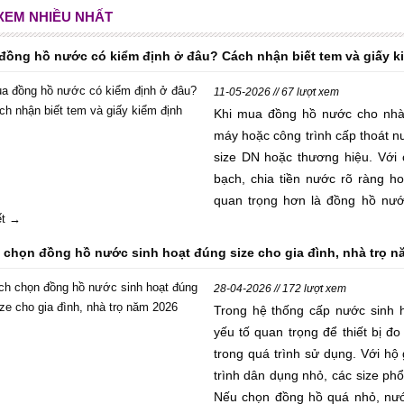
 XEM NHIỀU NHẤT
đồng hồ nước có kiểm định ở đâu? Cách nhận biết tem và giấy k
11-05-2026 // 67 lượt xem
Khi mua đồng hồ nước cho nhà 
máy hoặc công trình cấp thoát n
size DN hoặc thương hiệu. Với 
bạch, chia tiền nước rõ ràng h
quan trọng hơn là đồng hồ nướ
iết →
không, giấy kiểm định có đối chi
Đặc biệt với khách hàng, nhà th
 chọn đồng hồ nước sinh hoạt đúng size cho gia đình, nhà trọ n
việc chọn đúng đồng hồ nước có 
khi bàn giao, hạn chế tranh chấp
28-04-2026 // 172 lượt xem
trình nghiệm thu. Bài viết này g
Trong hệ thống cấp nước sinh 
đồng hồ nước có kiểm định ở đâu 
yếu tố quan trọng để thiết bị đo
sao nhận biết nhanh trước khi m
trong quá trình sử dụng. Với hộ
trình dân dụng nhỏ, các size p
Nếu chọn đồng hồ quá nhỏ, nướ