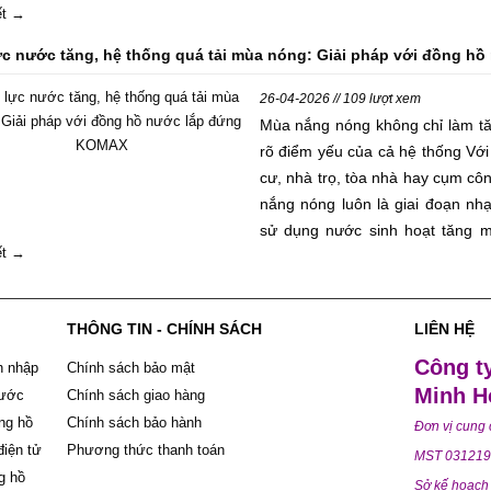
iết →
ứng đủ nhu cầu sử dụng. Nếu chọ
không nhạy ở lưu lượng thấp, gây
ực nước tăng, hệ thống quá tải mùa nóng: Giải pháp với đồng 
số. Bài viết này sẽ giúp quý k
hoạt đúng size theo đường ống, l
26-04-2026 // 109 lượt xem
dụng thực tế.
Mùa nắng nóng không chỉ làm t
rõ điểm yếu của cả hệ thống Với
cư, nhà trọ, tòa nhà hay cụm cô
nắng nóng luôn là giai đoạn nhạ
sử dụng nước sinh hoạt tăng m
iết →
điểm sáng sớm, giữa trưa và ch
nước phải gánh áp lực lớn hơn 
ban quản lý, chủ đầu tư, đơn vị
THÔNG TIN - CHÍNH SÁCH
LIÊN HỆ
MEP, câu chuyện không chỉ là “
lo hơn là hệ thống có đang vận 
Công t
h nhập
Chính sách bảo mật
phù hợp không, và thiết bị có
Minh H
nước
Chính sách giao hàng
không. Trong bối cảnh đó, đồn
ng hồ
Chính sách bảo hành
Đơn vị cung
chọn đáng cân nhắc khi doanh n
điện tử
Phương thức thanh toán
MST 031219
hợp cho điều kiện lắp đặt thực t
g hồ
Sở kế hoạch 