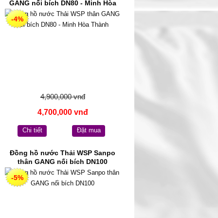
GANG nối bích DN80 - Minh Hòa
Thành
-4%
4,900,000 vnđ
4,700,000 vnđ
Chi tiết
Đặt mua
Đồng hồ nước Thải WSP Sanpo
thân GANG nối bích DN100
-5%