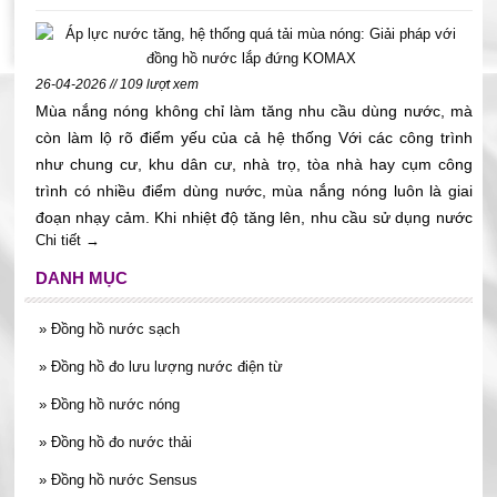
chỉ số. Bài viết này sẽ giúp quý khách hiểu cách chọn đồng hồ
nước sinh hoạt đúng size theo đường ống, lưu lượng, vị trí lắp
đặt và nhu cầu sử dụng thực tế.
26-04-2026 // 109 lượt xem
Mùa nắng nóng không chỉ làm tăng nhu cầu dùng nước, mà
còn làm lộ rõ điểm yếu của cả hệ thống Với các công trình
như chung cư, khu dân cư, nhà trọ, tòa nhà hay cụm công
trình có nhiều điểm dùng nước, mùa nắng nóng luôn là giai
đoạn nhạy cảm. Khi nhiệt độ tăng lên, nhu cầu sử dụng nước
Chi tiết →
sinh hoạt tăng mạnh, đặc biệt vào các khung giờ cao điểm
sáng sớm, giữa trưa và chiều tối. Đây cũng là lúc hệ thống
DANH MỤC
cấp nước phải gánh áp lực lớn hơn bình thường. Với nhóm
khách hàng như ban quản lý, chủ đầu tư, đơn vị vận hành,
»
Đồng hồ nước sạch
phòng kỹ thuật hay nhà thầu MEP, câu chuyện không chỉ là
»
Đồng hồ đo lưu lượng nước điện từ
“nước có đủ dùng hay không”. Điều đáng lo hơn là hệ thống
có đang vận hành ổn định không, việc đo đếm có còn phù
»
Đồng hồ nước nóng
hợp không, và thiết bị có đang gây khó cho khâu quản lý hay
»
Đồng hồ đo nước thải
không. Trong bối cảnh đó, đồng hồ nước lắp đứng KOMAX là
»
Đồng hồ nước Sensus
một lựa chọn đáng cân nhắc khi doanh nghiệp cần giải pháp