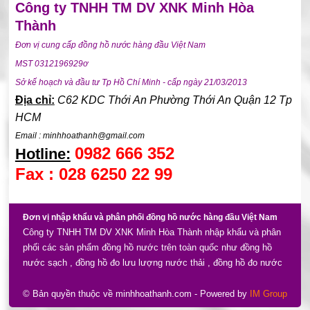
Công ty TNHH TM DV XNK Minh Hòa
Thành
Đơn vị cung cấp đồng hồ nước hàng đầu Việt Nam
MST 0312196929ơ
Sở kế hoạch và đầu tư Tp Hồ Chí Minh - cấp ngày 21/03/2013
Địa chỉ:
C62 KDC Thới An Phường Thới An Quận 12 Tp
HCM
Email : minhhoathanh@gmail.com
0982 666 352
Hotline:
Fax : 028 6250 22 99
Đơn vị nhập khẩu và phân phối đồng hồ nước hàng đầu Việt Nam
Công ty TNHH TM DV XNK Minh Hòa Thành nhập khẩu và phân
phối các sản phẩm đồng hồ nước trên toàn quốc như đồng hồ
nước sạch , đồng hồ đo lưu lượng nước thải , đồng hồ đo nước
điện tử gồm nhiều thương hiệu và xuất xứ như đồng hồ nước
komax , đồng hồ nước zenner , đồng hồ nước unik , powogaz ,
© Bản quyền thuộc về minhhoathanh.com
- Powered by
IM Group
asahi , baylan , flowmeter , ems , ... xuất xứ nhiều nơi như châu