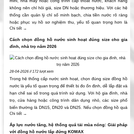
mini, nhà máy hoặc công trình cấp thoát nước, khách hàng
không nên chỉ hỏi giá, size DN hoặc thương hiệu. Với các hệ
thống cần quản lý chỉ số minh bạch, chia tiền nước rõ ràng
hoặc phục vụ hồ sơ nghiệm thu, yếu tố quan trọng hơn là
Chi tiết →
đồng hồ nước có kiểm định hay không, tem có rõ không, giấy
kiểm định có đối chiếu được với thiết bị thực tế hay không.
Cách chọn đồng hồ nước sinh hoạt đúng size cho gia
Đặc biệt với khách hàng, nhà thầu M&E, phòng kỹ thuật và
đình, nhà trọ năm 2026
chủ đầu tư, việc chọn đúng đồng hồ nước có kiểm định ngay
từ đầu giúp giảm rủi ro khi bàn giao, hạn chế tranh chấp chỉ
số và tránh thiếu hồ sơ trong quá trình nghiệm thu. Bài viết
28-04-2026 // 172 lượt xem
này giúp quý khách trả lời đúng câu hỏi: mua đồng hồ nước
Trong hệ thống cấp nước sinh hoạt, chọn đúng size đồng hồ
có kiểm định ở đâu uy tín, cần kiểm tra giấy tờ gì và làm sao
nước là yếu tố quan trọng để thiết bị đo ổn định, dễ lắp đặt và
nhận biết nhanh trước khi mua.
hạn chế sai số trong quá trình sử dụng. Với hộ gia đình, nhà
trọ, cửa hàng hoặc công trình dân dụng nhỏ, các size phổ
biến thường là DN15, DN20 và DN25. Nếu chọn đồng hồ quá
Chi tiết →
nhỏ, nước có thể bị yếu, lưu lượng không đáp ứng đủ nhu cầu
sử dụng. Nếu chọn đồng hồ quá lớn, thiết bị có thể đo không
Áp lực nước tăng, hệ thống quá tải mùa nóng: Giải pháp
nhạy ở lưu lượng thấp, gây sai lệch trong quá trình ghi nhận
với đồng hồ nước lắp đứng KOMAX