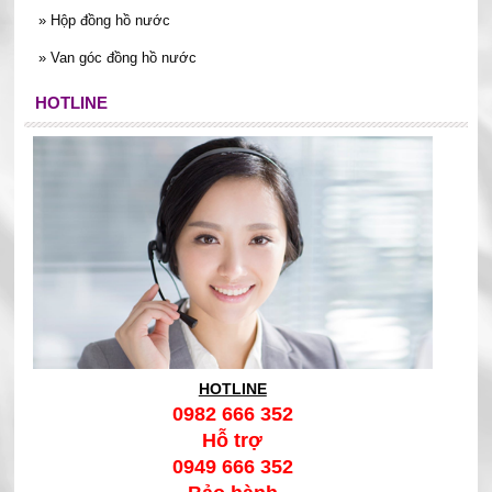
vừa gọn, vừa phù hợp cho điều kiện lắp đặt thực tế, đặc biệt
»
Hộp đồng hồ nước
trong mùa nóng khi hệ thống dễ rơi vào trạng thái quá tải cục
»
Van góc đồng hồ nước
bộ.
HOTLINE
HOTLINE
0982 666 352
Hỗ trợ
0949 666 352