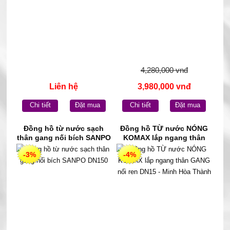
4,280,000 vnđ
Liên hệ
3,980,000 vnđ
Chi tiết
Đặt mua
Chi tiết
Đặt mua
Đồng hồ từ nước sạch
Đồng hồ TỪ nước NÓNG
thân gang nối bích SANPO
KOMAX lắp ngang thân
DN150
GANG nối ren DN15 - Minh
-3%
-4%
Hòa Thành