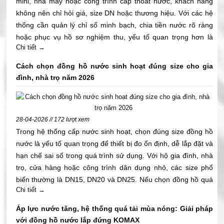
mini, nhà máy hoặc công trình cấp thoát nước, khách hàng
không nên chỉ hỏi giá, size DN hoặc thương hiệu. Với các hệ
thống cần quản lý chỉ số minh bạch, chia tiền nước rõ ràng
hoặc phục vụ hồ sơ nghiệm thu, yếu tố quan trọng hơn là
Chi tiết →
đồng hồ nước có kiểm định hay không, tem có rõ không, giấy
kiểm định có đối chiếu được với thiết bị thực tế hay không.
Cách chọn đồng hồ nước sinh hoạt đúng size cho gia
Đặc biệt với khách hàng, nhà thầu M&E, phòng kỹ thuật và
đình, nhà trọ năm 2026
chủ đầu tư, việc chọn đúng đồng hồ nước có kiểm định ngay
từ đầu giúp giảm rủi ro khi bàn giao, hạn chế tranh chấp chỉ
số và tránh thiếu hồ sơ trong quá trình nghiệm thu. Bài viết
28-04-2026 // 172 lượt xem
này giúp quý khách trả lời đúng câu hỏi: mua đồng hồ nước
Trong hệ thống cấp nước sinh hoạt, chọn đúng size đồng hồ
có kiểm định ở đâu uy tín, cần kiểm tra giấy tờ gì và làm sao
nước là yếu tố quan trọng để thiết bị đo ổn định, dễ lắp đặt và
nhận biết nhanh trước khi mua.
hạn chế sai số trong quá trình sử dụng. Với hộ gia đình, nhà
trọ, cửa hàng hoặc công trình dân dụng nhỏ, các size phổ
biến thường là DN15, DN20 và DN25. Nếu chọn đồng hồ quá
Chi tiết →
nhỏ, nước có thể bị yếu, lưu lượng không đáp ứng đủ nhu cầu
sử dụng. Nếu chọn đồng hồ quá lớn, thiết bị có thể đo không
Áp lực nước tăng, hệ thống quá tải mùa nóng: Giải pháp
nhạy ở lưu lượng thấp, gây sai lệch trong quá trình ghi nhận
với đồng hồ nước lắp đứng KOMAX