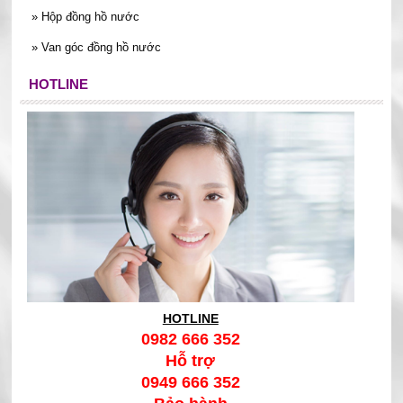
vừa gọn, vừa phù hợp cho điều kiện lắp đặt thực tế, đặc biệt
»
Hộp đồng hồ nước
trong mùa nóng khi hệ thống dễ rơi vào trạng thái quá tải cục
»
Van góc đồng hồ nước
bộ.
HOTLINE
HOTLINE
0982 666 352
Hỗ trợ
0949 666 352