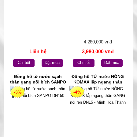
4,280,000 vnđ
Liên hệ
3,980,000 vnđ
Chi tiết
Đặt mua
Chi tiết
Đặt mua
Đồng hồ từ nước sạch
Đồng hồ TỪ nước NÓNG
thân gang nối bích SANPO
KOMAX lắp ngang thân
DN150
GANG nối ren DN15 - Minh
-3%
-4%
Hòa Thành