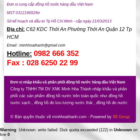
Đơn vị cung cấp đồng hồ nước hàng đầu Việt Nam
MST 0312196929ơ
Sở kế hoạch và đầu tư Tp Hồ Chí Minh - cấp ngày 21/03/2013
Địa chỉ:
C62 KDC Thới An Phường Thới An Quận 12 Tp
HCM
Email : minhhoathanh@gmail.com
0982 666 352
Hotline:
Fax : 028 6250 22 99
Đơn vị nhập khẩu và phân phối đồng hồ nước hàng đầu Việt Nam
Công ty TNHH TM DV XNK Minh Hòa Thành nhập khẩu và phân
phối các sản phẩm đồng hồ nước trên toàn quốc như đồng hồ
nước sạch , đồng hồ đo lưu lượng nước thải , đồng hồ đo nước
điện tử gồm nhiều thương hiệu và xuất xứ như đồng hồ nước
komax , đồng hồ nước zenner , đồng hồ nước unik , powogaz ,
© Bản quyền thuộc về minhhoathanh.com
- Powered by
IM Group
asahi , baylan , flowmeter , ems , ... xuất xứ nhiều nơi như châu
Warning
: Unknown: write failed: Disk quota exceeded (122) in
Unknown
on
âu , ba lan , taiwan , korea ...
line
0