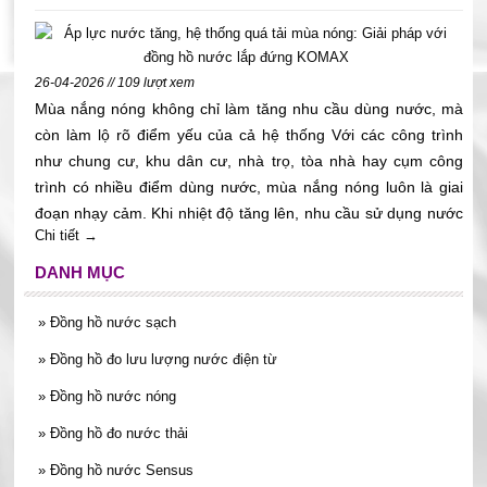
chỉ số. Bài viết này sẽ giúp quý khách hiểu cách chọn đồng hồ
nước sinh hoạt đúng size theo đường ống, lưu lượng, vị trí lắp
đặt và nhu cầu sử dụng thực tế.
26-04-2026 // 109 lượt xem
Mùa nắng nóng không chỉ làm tăng nhu cầu dùng nước, mà
còn làm lộ rõ điểm yếu của cả hệ thống Với các công trình
như chung cư, khu dân cư, nhà trọ, tòa nhà hay cụm công
trình có nhiều điểm dùng nước, mùa nắng nóng luôn là giai
đoạn nhạy cảm. Khi nhiệt độ tăng lên, nhu cầu sử dụng nước
Chi tiết →
sinh hoạt tăng mạnh, đặc biệt vào các khung giờ cao điểm
sáng sớm, giữa trưa và chiều tối. Đây cũng là lúc hệ thống
DANH MỤC
cấp nước phải gánh áp lực lớn hơn bình thường. Với nhóm
khách hàng như ban quản lý, chủ đầu tư, đơn vị vận hành,
»
Đồng hồ nước sạch
phòng kỹ thuật hay nhà thầu MEP, câu chuyện không chỉ là
»
Đồng hồ đo lưu lượng nước điện từ
“nước có đủ dùng hay không”. Điều đáng lo hơn là hệ thống
có đang vận hành ổn định không, việc đo đếm có còn phù
»
Đồng hồ nước nóng
hợp không, và thiết bị có đang gây khó cho khâu quản lý hay
»
Đồng hồ đo nước thải
không. Trong bối cảnh đó, đồng hồ nước lắp đứng KOMAX là
»
Đồng hồ nước Sensus
một lựa chọn đáng cân nhắc khi doanh nghiệp cần giải pháp